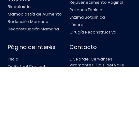
Rejuvenecimiento Vaginal
Rinoplastía
Rellenos Faciales
Mamoplastía de Aumento
Enzima Botulínica
Reducción Mamaria
Láseres
Reconstrucción Mamaria
Cirugía Reconstructiva
Página de interés
Contacto
Inicio
Dr. Rafael Cervantes
Viramontes, Calz. del Valle
Dr. Rafael Cervantes
555-1, Santa Engracia, 66267
Servicios
San Pedro Garza García, N.L.
Resultados
Adrián Muguerza Martínez
Contacto
1075, Rancho de Peña, 25210
Saltillo, Coah. Torre clínica
VITA Consultorio 115
+52 (81) 8161 3547
+52 (81) 8356.3930
Aviso de privacidad
Términos y condiciones