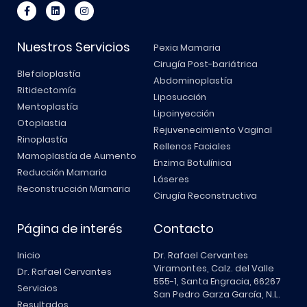
Nuestros Servicios
Pexia Mamaria
Cirugía Post-bariátrica
Blefaloplastía
Abdominoplastía
Ritidectomía
Liposucción
Mentoplastía
Lipoinyección
Otoplastia
Rejuvenecimiento Vaginal
Rinoplastía
Rellenos Faciales
Mamoplastía de Aumento
Enzima Botulínica
Reducción Mamaria
Láseres
Reconstrucción Mamaria
Cirugía Reconstructiva
Página de interés
Contacto
Inicio
Dr. Rafael Cervantes
Viramontes, Calz. del Valle
Dr. Rafael Cervantes
555-1, Santa Engracia, 66267
Servicios
San Pedro Garza García, N.L.
Resultados