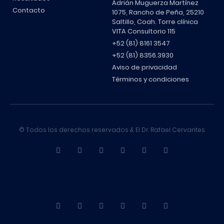
Adrián Muguerza Martínez
Contacto
1075, Rancho de Peña, 25210
Saltillo, Coah. Torre clínica
VITA Consultorio 115
+52 (81) 8161 3547
+52 (81) 8356.3930
Aviso de privacidad
Términos y condiciones
© Todos los derechos reservados & El Dr. Rafael Cervantes
Desarrollado por Ragolance WEB