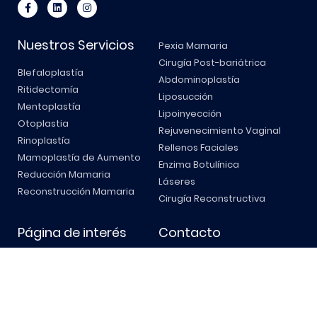
Nuestros Servicios
Pexia Mamaria
Cirugía Post-bariátrica
Blefaloplastía
Abdominoplastía
Ritidectomía
Liposucción
Mentoplastía
Lipoinyección
Otoplastia
Rejuvenecimiento Vaginal
Rinoplastía
Rellenos Faciales
Mamoplastía de Aumento
Enzima Botulínica
Reducción Mamaria
Láseres
Reconstrucción Mamaria
Cirugía Reconstructiva
Página de interés
Contacto
Inicio
Dr. Rafael Cervantes
Viramontes, Calz. del Valle
Dr. Rafael Cervantes
555-1, Santa Engracia, 66267
Servicios
San Pedro Garza García, N.L.
Resultados